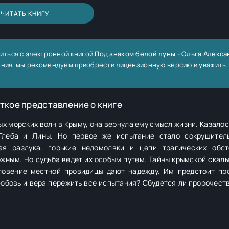
ЧИТАТЬ КНИГУ
иться с электронной книгой
Под знаком белой луны - Ольга Алекс
тения, мы рекомендуем приобрести лицензионную версию и уважить
ткое представление о книге
ых морских волн в Крыму, она вернула ему смысл жизни. Казалос
Глеба и Лины. Но первое же испытание стало сокрушител
жным. Но судьба ведет их особым путем. Тайны крымской скалы,
ной провидицы дают надежду. Им предстоит пройти через
любовь и вера пережить все испытания? Сбудется ли пророчест
бовь способна