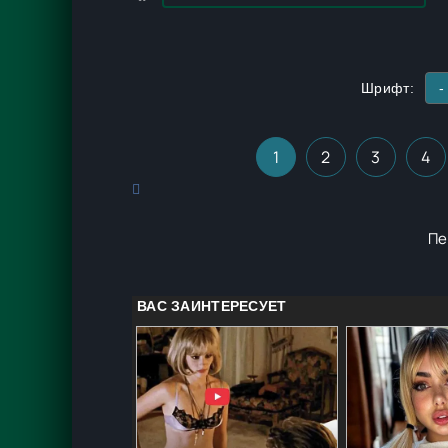
Шрифт:
-
1
2
3
4
Пе