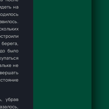
идеть на
ходилось
авилось.
скольких
остроили
 берега,
адо было
купаться
альке не
овершать
сстояние
ь, убрав
азалось,