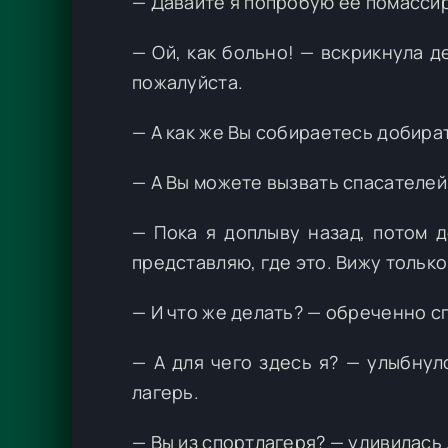
— Давайте я попробую ее помассир
— Ой, как больно! — вскрикнула д
пожалуйста.
— А как же Вы собираетесь добира
— А Вы можете вызвать спасателей
— Пока я доплыву назад, потом 
представляю, где это. Вижу только
— И что же делать? — обреченно с
— А для чего здесь я? — улыбнул
лагерь.
— Вы из спортлагеря? — удивилась