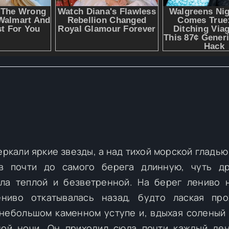
ркали яркие звезды, а над тихой морской гладью
ив почти до самого берега длинную, чуть д
ла теплой и безветренной. На берег лениво 
ниво откатывалась назад, будто лаская про
 небольшом каменном уступе и, вдыхая соленый
ной ночи. Он приходил сюда почти каждый де