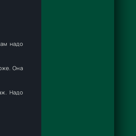
Нам надо
оже. Она
аж. Надо