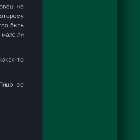
ловец не
которому
гло быть
а мало ли
какая-то
Лицо ее