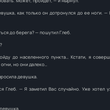
овать. Может, пройдет, — и нырнул.
евушка, как только он дотронулся до ее ноги. — 
ться до берега? — пошутил Глеб.
?
дойду до населенного пункта… Кстати, я совер
 огни, но они далеко…
просила девушка.
ся Глеб. — Я заметил Вас случайно. Уже хотел у
 девушка.