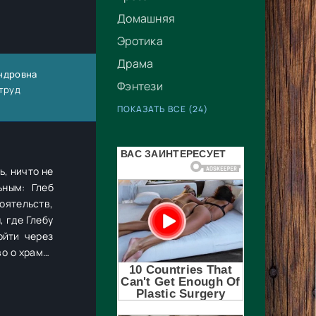
Домашняя
Эротика
Драма
андровна
Фэнтези
 труд
ПОКАЗАТЬ ВСЕ (24)
ь, ничто не
ьным: Глеб
 где Глебу
во о храме-