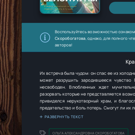
Воспользуйтесь возможностью ознаком
Скоробогатова
, однако, для полного ч
авторов!
Кра
Их встреча была чудом: он спас ее из холодн
может разрушить зародившееся чувство 
несвободен. Влюбленных ждет мучительная разлука, горькие недомолвки и цепи трагических обстоятельств,
разорвать которые не представляется возмо
привиделся нерукотворный храм, и благословение мест
предательство и боль потерь. Смогут ли их 
маяке, останутся ли двое влюбленных вместе? Пронзительная история о том, как настоящая лю
РАЗВЕРНУТЬ ТЕКСТ
преодолеть любые преграды.
ОЛЬГА АЛЕКСАНДРОВНА СКОРОБОГАТОВА