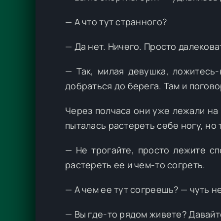
— А что тут странного?
— Да нет. Ничего. Просто далекова
— Так, милая девушка, ложитесь
добраться до берега. Там и погов
Через полчаса они уже лежали на
пыталась растереть себе ногу, но 
— Не трогайте, просто лежите с
растереть ее и чем-то согреть.
— А чем ее тут согреешь? — чуть н
— Вы где-то рядом живете? Давайте