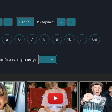
+
Интервал:
-
+
5
6
7
8
9
10
...
69
рейти на страницу: