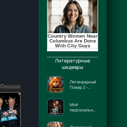
Литературные
шедевры
Легендарный
Повар 2 -
Гриша
Гремлинов
Мой
персональный
Люцифер -
Энже Граф