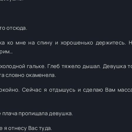
то отсюда.
-ка ко мне на спину и хорошенько держитесь. 
орим…
 холодной гальке. Глеб тяжело дышал. Девушка т
та словно окаменела.
покойно. Сейчас я отдышусь и сделаю Вам масс
е плача пропищала девушка.
 я отнесу Вас туда.