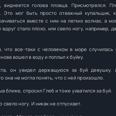
, виднеется голова пловца. Присмотрелся. П
ь. Это мог быть просто отважный купальщик, 
качиваться вместе с ним на легких волнах, а мо
у вдруг стало плохо, или свело ногу, например, д
, что все-таки с человеком в море случилась 
нова вошел в воду и поплыл к буйку.
ста, он увидел держащуюся за буй девушку. 
о она не могла понять, что с ней произошло.
ыв ближе, спросил Глеб и тоже ухватился за буй.
 свело ногу. И никак не отпускает.