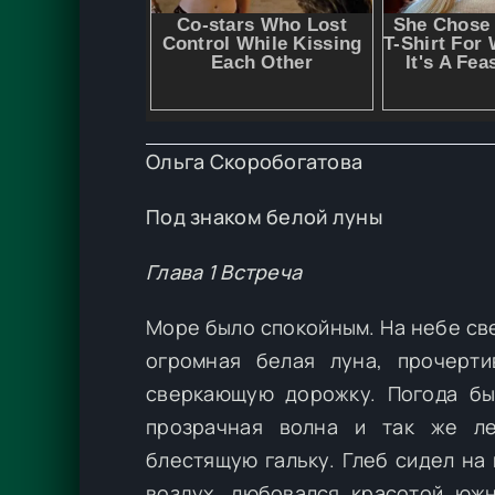
Ольга Скоробогатова
Под знаком белой луны
Глава 1 Встреча
Море было спокойным. На небе све
огромная белая луна, прочерт
сверкающую дорожку. Погода бы
прозрачная волна и так же ле
блестящую гальку. Глеб сидел на
воздух, любовался красотой юж