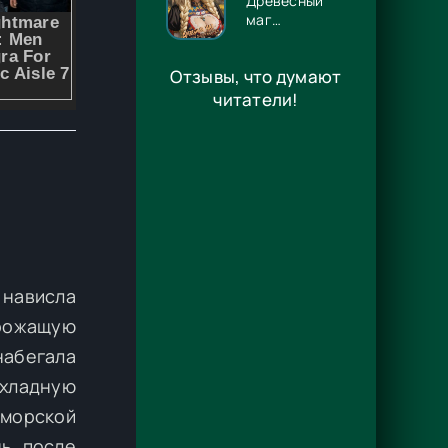
Древесный
маг
Орловского
княжества 14
Отзывы, что думают
- Игорь
Павлов
читатели!
 нависла
рожащую
набегала
хладную
 морской
нь после