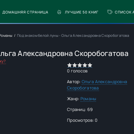
ДОМАШНЯЯ СТРАНИЦА
ЛУЧШИЕ 50 КНИГ
СПИСОК 
Романы
Под знаком белой луны - Ольга Александровна Скоробогатова
Ольга Александровна Скоробогатова
ку?
0
1
2
3
4
5
0
голосов
Автор:
Ольга Александровна
Скоробогатова
Жанр:
Романы
Страниц: 69
Просмотров: 0