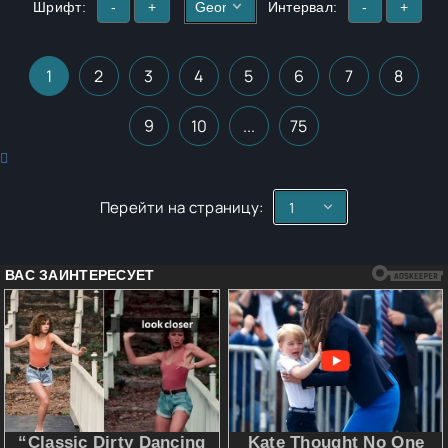
Шрифт:
-
+
Интервал:
-
+
1
2
3
4
5
6
7
8
9
10
...
75
Перейти на страницу: