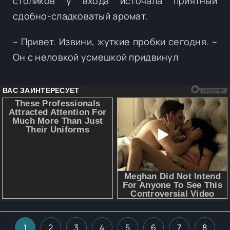
столиков у входа источала приятный
сдобно-сладковатый аромат.
– Привет. Извини, жуткие пробки сегодня. –
Он с неловкой усмешкой придвинул
1
2
3
4
5
6
7
8