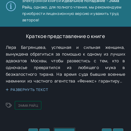
электронной книгой
Идеальное попадание - Эмма
Райц
, однако, для полного чтения, мы рекомендуем
приобрести лицензионную версию и уважить труд
авторов!
Краткое представление о книге
Лера Багрянцева, успешная и сильная женщина,
вынуждена обратиться за помощью к одному из лучших
адвокатов Москвы, чтобы развестись с тем, кто в
одночасье превратился из любящего мужа в
безжалостного тирана. На время суда бывшие военные
наемники из частного агентства «Феникс» гарантируют
Лере физическую безопасность.Но кто в итоге исцелит ее
РАЗВЕРНУТЬ ТЕКСТ
разбитое вдребезги сердце? Таинственный циничный
адвокат или человек, которому целым списком строгих
ЭММА РАЙЦ
правил запрещено к ней прикасаться?Слияние двух
историй серии «Закон и беспорядок» в единую сюжетную
линию.Содержит нецензурную брань.