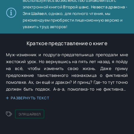
Воспользуйтесь возможностью ознакомиться с
электронной книгой
Второй шанс. Невеста дракона -
Эля Шайвел
, однако, для полного чтения, мы
рекомендуем приобрести лицензионную версию и
уважить труд авторов!
Краткое представление о книге
Муж-изменник и подруга-предательница преподали мне
жестокий урок. Но вернувшись на пять лет назад, я пойду
на всё, чтобы изменить свою жизнь. Даже приму
предложение таинственного незнакомца о фиктивной
помолвке. Ах, он ещё и дракон? И принц? Где-то тут точно
должен быть подвох. А-а-а, помолвка-то не фиктивная?
Что значит, мы истинные?! ********** – Ты, сволочь, занял
РАЗВЕРНУТЬ ТЕКСТ
денег у ростовщика, купил на них дом и составил
расписку на моё имя?! – возмущённо крикнула я. – Эти
ЭЛЯ ШАЙВЕЛ
бандиты заявились ко мне и угрожали! – Я не знаю, о чём
ты говоришь, – стальным тоном отчеканил мой бывший. –
Дом я сам купил. Выиграл на скачках крупную сумму. А ты,