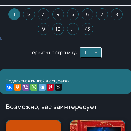
1
2
3
4
5
6
7
8
9
10
...
43
Перейти на страницу:
Поделиться книгой в соц сетях:
Возможно, вас заинтересует