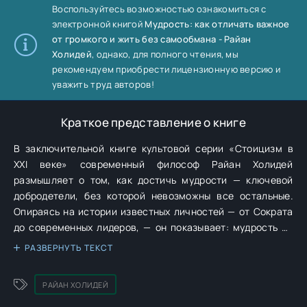
Воспользуйтесь возможностью ознакомиться с
электронной книгой
Мудрость: как отличать важное
от громкого и жить без самообмана - Райан
Холидей
, однако, для полного чтения, мы
рекомендуем приобрести лицензионную версию и
уважить труд авторов!
Краткое представление о книге
В заключительной книге культовой серии «Стоицизм в
XXI веке» современный философ Райан Холидей
размышляет о том, как достичь мудрости — ключевой
добродетели, без которой невозможны все остальные.
Опираясь на истории известных личностей — от Сократа
до современных лидеров, — он показывает: мудрость не
дается от рождения и не приходит с возрастом, это навык,
РАЗВЕРНУТЬ ТЕКСТ
формирующийся через сомнения и постоянную работу
над собой. Вы узнаете, как отличать важное от
РАЙАН ХОЛИДЕЙ
информационного шума, научитесь избегать ловушек
мышления и подвергать сомнению свои и чужие