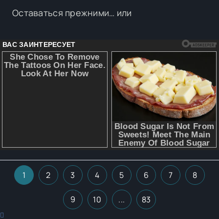
Оставаться прежними… или
1
2
3
4
5
6
7
8
9
10
...
83