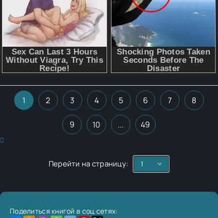
1
2
3
4
5
6
7
8
9
10
...
49
Перейти на страницу:
Поделиться книгой в соц сетях: