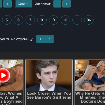
+
Интервал:
-
+
5
6
7
8
9
10
...
84
рейти на страницу: