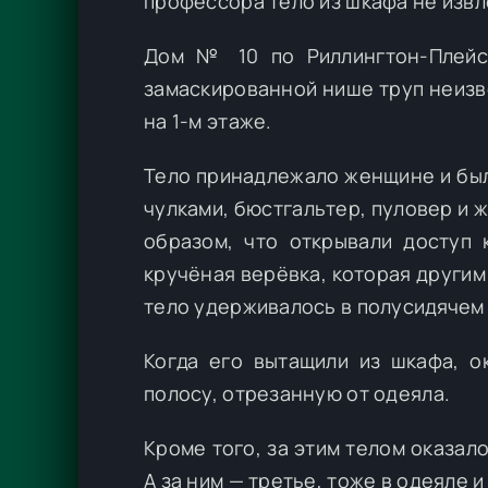
профессора тело из шкафа не извл
Дом № 10 по Риллингтон-Плейс
замаскированной нише труп неизв
на 1-м этаже.
Тело принадлежало женщине и был
чулками, бюстгальтер, пуловер и ж
образом, что открывали доступ 
кручёная верёвка, которая други
тело удерживалось в полусидячем
Когда его вытащили из шкафа, о
полосу, отрезанную от одеяла.
Кроме того, за этим телом оказал
А за ним — третье, тоже в одеяле 