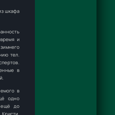
из шкафа
ранность
 время и
 зимнего
нию тел.
пертов.
енные в
й.
аемого в
щё одно
 ещё до
 Кристи,