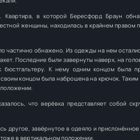
екали.
. Квартира, в которой Бересфорд Браун обна
естной женщины, находилась в крайнем правом 
о частично обнажено. Из одежды на нем осталис
акет. Последние были завернуты наверх, на голов
к бюстгальтеру. К нему одним концом была п
м своим концом была наброшена на крючок. Таким
 положении.
казалось, что верёвка представляет собой ск
ось другое, завёрнутое в одеяло и прислонённое 
и тоже в вертикальном положении.