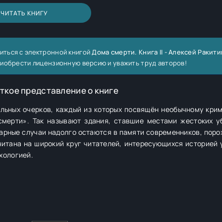
ЧИТАТЬ КНИГУ
иться с электронной книгой
Дома смерти. Книга II - Алексей Ракити
риобрести лицензионную версию и уважить труд авторов!
ткое представление о книге
альных очерков, каждый из которых посвящён необычному кри
мерти». Так называют здания, ставшие местами жестоких у
арные случаи надолго остаются в памяти современников, поро
читана на широкий круг читателей, интересующихся историей 
хологией.