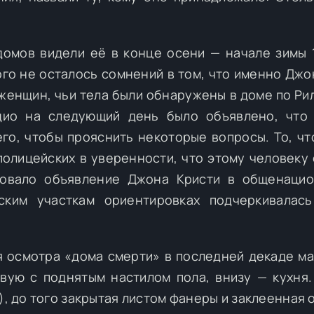
омов видели её в конце осени — начале зимы 1
ого не осталось сомнений в том, что именно Джо
 женщин, чьи тела были обнаружены в доме по Ри
адио на следующий день было объявлено, что
го, чтобы прояснить некоторые вопросы. То, чт
полицейских в уверенности, что этому человеку 
довало объявление Джона Кристи в общенаци
ским участкам ориентировках подчеркивалас
 осмотра «дома смерти» в последней декаде ма
овую с поднятым настилом пола, внизу — кухня
), до того закрытая листом фанеры и заклеенная 