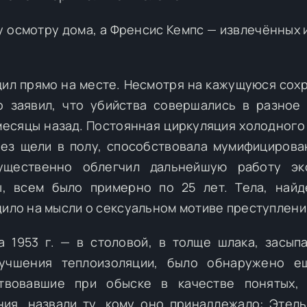
у осмотру дома, а Френсис Кемпс — извлечённых 
ил прямо на месте. Несмотря на кажущуюся сох
о заявил, что убийства совершались в разное
месяцы назад. Постоянная циркуляция холодного
рез щели в полу, способствовала мумифицирова
ущественно облегчил дальнейшую работу экс
, всем было примерно по 25 лет. Тела, найд
дило на мысли о сексуальном мотиве преступлени
 1953 г. — в столовой, в толще шлака, засып
учшения теплоизоляции, было обнаружено е
ствовавшие при обыске в качестве понятых,
ия, назвали ту, кому оно принадлежало: Этель