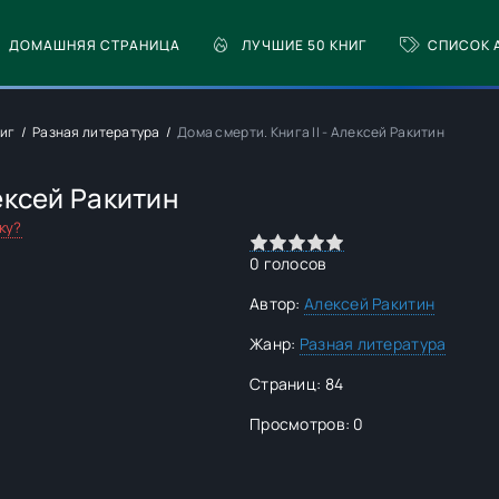
ДОМАШНЯЯ СТРАНИЦА
ЛУЧШИЕ 50 КНИГ
СПИСОК 
ниг
Разная литература
Дома смерти. Книга II - Алексей Ракитин
лексей Ракитин
ку?
0
1
2
3
4
5
0
голосов
Автор:
Алексей Ракитин
Жанр:
Разная литература
Страниц: 84
Просмотров: 0