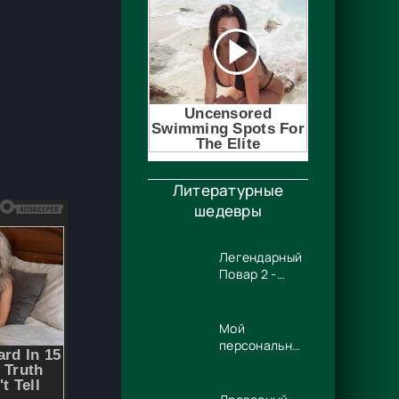
Литературные
шедевры
Легендарный
Повар 2 -
Гриша
Гремлинов
Мой
персональный
Люцифер -
Энже Граф