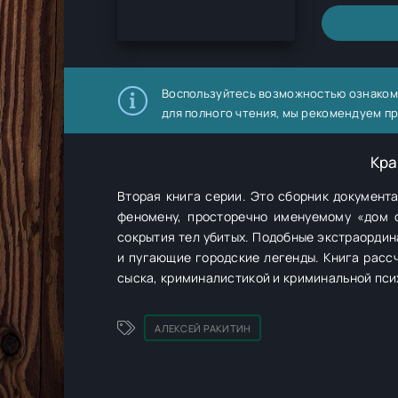
Воспользуйтесь возможностью ознаком
для полного чтения, мы рекомендуем п
Кра
Вторая книга серии. Это сборник документ
феномену, просторечно именуемому «дом с
сокрытия тел убитых. Подобные экстраордин
и пугающие городские легенды. Книга расс
сыска, криминалистикой и криминальной пси
АЛЕКСЕЙ РАКИТИН