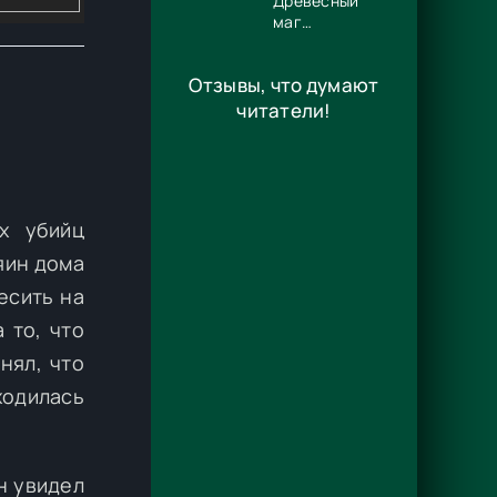
Древесный
маг
Орловского
княжества 14
Отзывы, что думают
- Игорь
Павлов
читатели!
х убийц
яин дома
есить на
 то, что
нял, что
ходилась
н увидел