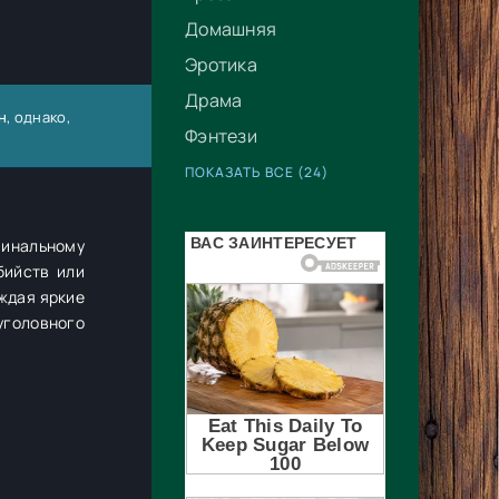
Домашняя
Эротика
Драма
н
, однако,
Фэнтези
ПОКАЗАТЬ ВСЕ (24)
минальному
бийств или
ждая яркие
уголовного