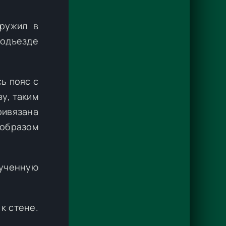
ружил в
подъезде
ь пояс с
у, таким
ривязана
 образом
рученную
к стене.