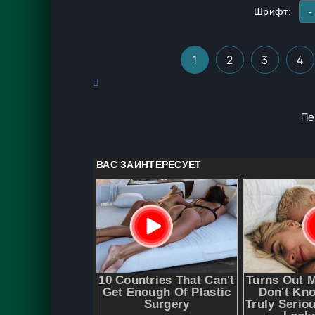
Шрифт:
-
1
2
3
4
Пе