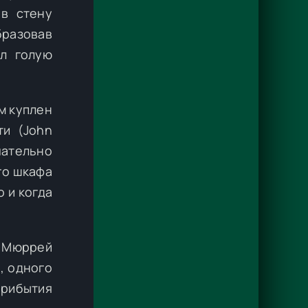
 в стену
бразовав
ел голую
м куплен
ти (John
чательно
го шкафа
о и когда
р Мюррей
, одного
прибытия