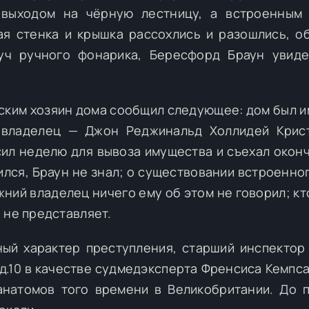
 выходом на чёрную лестницу, а встроенным
ая стенка и крышка рассохлись и разошлись, о
уч ручного фонарика, Бересфорд Браун увид
ским хозяин дома сообщил следующее: дом был и
 владелец — Джон Реджинальд Холлидей Крис
росил неделю для вывоза имущества и съехал окон
вился, Браун не знал; о существовании встроенно
жний владелец ничего ему об этом не говорил; кт
 не представляет.
ный характер преступления, старший инспекто
 д.10 в качестве судмедэксперта Френсиса Кемпса
анатомов того времени в Великобритании. До 