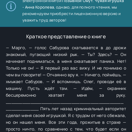
электронной книгой
Позывной Омут. Чужая игрушка
- Анна Королева
, однако, для полного чтения, мы
рекомендуем приобрести лицензионную версию и
уважить труд авторов!
Краткое представление о книге
— Марго, — голос Сабурова скатывается в до дрожи
знакомый, пугающий низкий рык. — Ты? Здесь? — Он
начинает подниматься, а меня охватывает паника. Нет!
Только не он! — Я первый раз вас вижу. И не понимаю о
чем вы говорите! — Отчаянно вру я. — Ничего, поймёшь, —
хмыкает Сабуров. — И вспомнишь. Олег, проводи её в
машину. Пусть ждёт там. — Идём, — охранник
бесцеремонно хватает меня за руку.
___________________________________________
____________ Пять лет назад криминальный авторитет
сделал меня своей игрушкой. Я с трудом от него сбежала,
но он нашел меня. Все эти года, прожитые в страхе —
просто ничто, по сравнению с тем, что будет если он