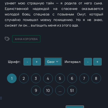
узнает мою страшную тайн — я родила от него сына.
Единственной надеждой на спасение оказывается
молодой боец спецназа с позывным Омут, который
случайно помешал моему похищению. Но я не знаю,
сможет ли он... вытащить меня из этого ада.
АННА КОРОЛЕВА
Шрифт:
-
+
Интервал:
-
+
1
2
3
4
5
6
7
8
9
10
...
51