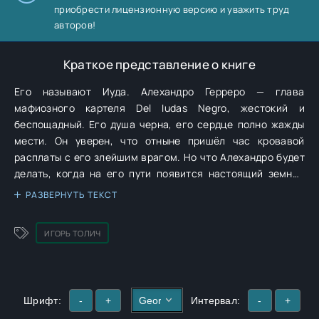
приобрести лицензионную версию и уважить труд
авторов!
Краткое представление о книге
Его называют Иуда. Алехандро Герреро — глава
мафиозного картеля Del Iudas Negro, жестокий и
беспощадный. Его душа черна, его сердце полно жажды
мести. Он уверен, что отныне пришёл час кровавой
расплаты с его злейшим врагом. Но что Алехандро будет
делать, когда на его пути появится настоящий земной
ангел по имени Евангелина?..
РАЗВЕРНУТЬ ТЕКСТ
ИГОРЬ ТОЛИЧ
Шрифт:
-
+
Интервал:
-
+