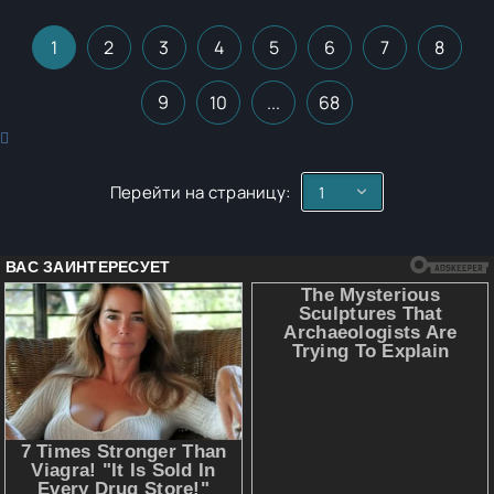
1
2
3
4
5
6
7
8
9
10
...
68
Перейти на страницу: