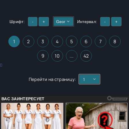
Шрифт:
-
+
Интервал:
-
+
1
2
3
4
5
6
7
8
9
10
...
42
Перейти на страницу: