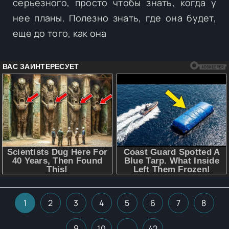
серьезного, просто чтобы знать, когда у
нее планы. Полезно знать, где она будет,
еще до того, как она
1
2
3
4
5
6
7
8
9
10
...
42