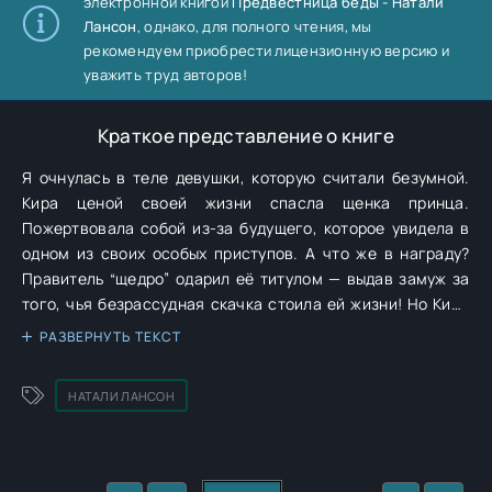
электронной книгой
Предвестница беды - Натали
Лансон
, однако, для полного чтения, мы
рекомендуем приобрести лицензионную версию и
уважить труд авторов!
Краткое представление о книге
Я очнулась в теле девушки, которую считали безумной.
Кира ценой своей жизни спасла щенка принца.
Пожертвовала собой из-за будущего, которое увидела в
одном из своих особых приступов. А что же в награду?
Правитель “щедро” одарил её титулом — выдав замуж за
того, чья безрассудная скачка стоила ей жизни! Но Кира
так и не пришла в себя, чтобы узнать это. Теперь я — в её
РАЗВЕРНУТЬ ТЕКСТ
теле. Своего прошлого не помню, зато отлично знаю, что
такое «хорошо», а что такое «плохо»! Так что заранее
НАТАЛИ ЛАНСОН
извиняюсь (или нет!), но тем, кто многое о себе возомнил,
придётся кое-что уяснить: смерть одной ради спасения
многих — не подвиг. Это долг… И он требует расплаты.