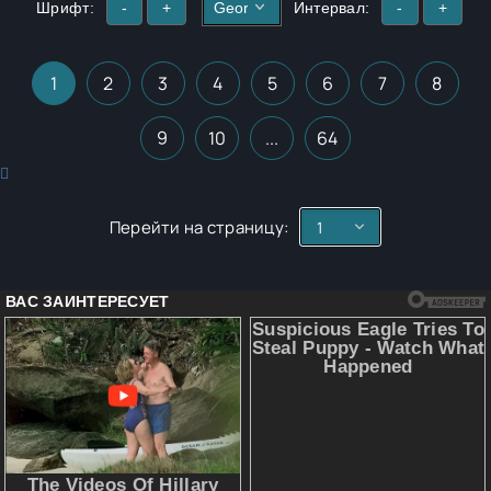
Шрифт:
-
+
Интервал:
-
+
1
2
3
4
5
6
7
8
9
10
...
64
Перейти на страницу: