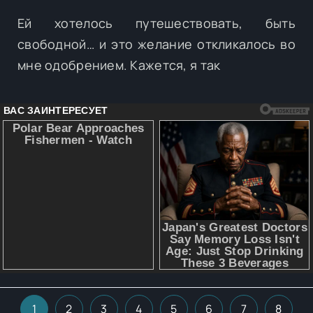
Ей хотелось путешествовать, быть
свободной… и это желание откликалось во
мне одобрением. Кажется, я так
1
2
3
4
5
6
7
8