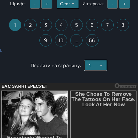
Шрифт:
-
+
Интервал:
-
+
1
2
3
4
5
6
7
8
9
10
...
56
Перейти на страницу: