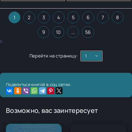
1
2
3
4
5
6
7
8
9
10
...
56
Перейти на страницу:
Поделиться книгой в соц сетях:
Возможно, вас заинтересует