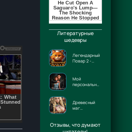
Литературные
шедевры
Легендарный
Повар 2 -
Гриша
Гремлинов
Мой
персональный
Люцифер -
Энже Граф
Древесный
маг
Орловского
княжества 14
Отзывы, что думают
- Игорь
Павлов
читатели!