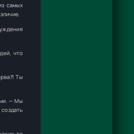
из самых
зличие.
уждения
дей, что
ерва⁈ Ты
ми. — Мы
создать
какие-то