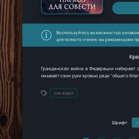
Воспользуйтесь возможностью ознаком
для полного чтения, мы рекомендуем п
Кра
Гражданская война в Федерации набирает о
омывает свои руки кровью ради "общего благ
НИК ФАБЕР
Шрифт:
-