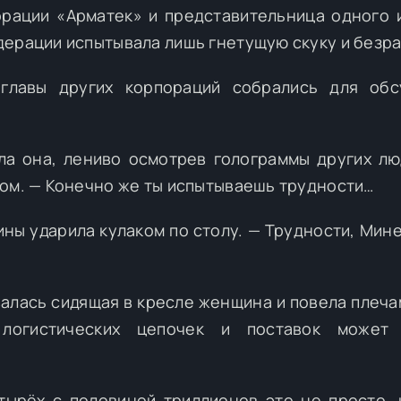
орации «Арматек» и представительница одного 
дерации испытывала лишь гнетущую скуку и безра
 главы других корпораций собрались для обс
ла она, лениво осмотрев голограммы других лю
лом. — Конечно же ты испытываешь трудности…
ы ударила кулаком по столу. — Трудности, Мин
валась сидящая в кресле женщина и повела плеча
 логистических цепочек и поставок может 
тырёх с половиной триллионов это не просто, 