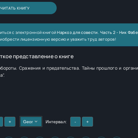
ЧИТАТЬ КНИГУ
иться с электронной книгой
Наркоз для совести. Часть 2 - Ник Фаб
риобрести лицензионную версию и уважить труд авторов!
ткое представление о книге
бороты. Сражения и предательства. Тайны прошлого и органи
а".
+
Интервал:
-
+