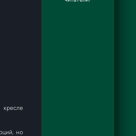
 кресле
оций, но