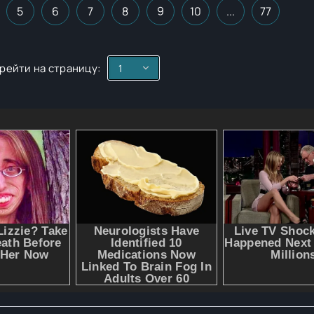
5
6
7
8
9
10
...
77
рейти на страницу: