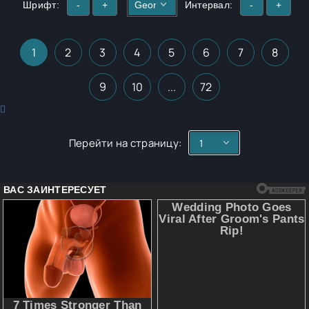
Шрифт:
-
+
Интервал:
-
+
1
2
3
4
5
6
7
8
9
10
...
72
Перейти на страницу: