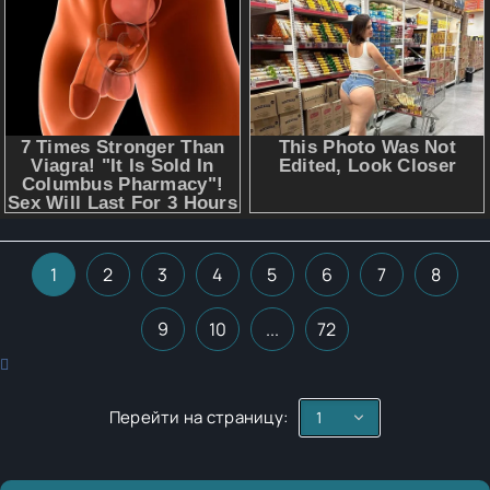
1
2
3
4
5
6
7
8
9
10
...
72
Перейти на страницу: