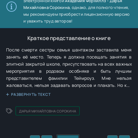
электронной книгой
Академия Форхиллз - Дарья
Михайловна Сорокина
, однако, для полного чтения,
мы рекомендуем приобрести лицензионную версию
и уважить труд авторов!
Краткое представление о книге
После смерти сестры семья шантажом заставила меня
занять её место. Теперь я должна посещать занятия в
элитной закрытой школе, присутствовать на всех важных
мероприятия в родовом особняке и быть лучшим
представителем фамилии Теймроуз. Мне нельзя
жаловаться, нельзя задавать вопросов и плакать. Но как
справиться с утратой, ненавистью окружающих и
РАЗВЕРНУТЬ ТЕКСТ
растущим чувством к тому, кто, возможно, повинен в
гибели моей сестры? Он её бывший парень и теперь
ДАРЬЯ МИХАЙЛОВНА СОРОКИНА
превращает мою жизнь в каждодневный ад, забывая, что в
аду живут демоны. А у меня их не меньше, чем у него. Я
обязательно выстою и узнаю, что случилось с сестрой,
даже если это разобьет мне сердце.