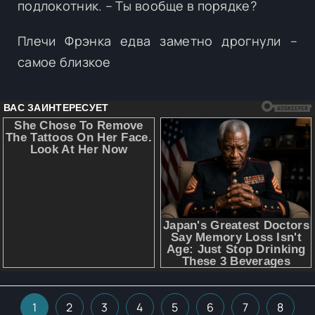
подлокотник. – Ты вообще в порядке?
Плечи Фрэнка едва заметно дрогнули –
самое близкое
1
2
3
4
5
6
7
8