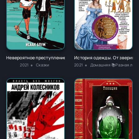
Невероятное преступление Худи Розена - Исаак Блум
История одежды. От звериных
2021
Сказки
2021
Домашняя 📚Разная лите