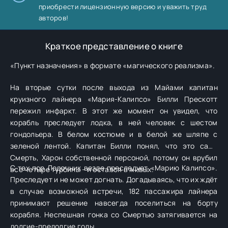
приобрести лицензионную версию и уважить труд
авторов!
Краткое представление о книге
«Пункт назначения» в формате «магического реализма».
На вторые сутки после выхода из Майами капитан
круизного лайнера «Мария-Калипсо» Билли Прескотт
пережил инфаркт. В этот же момент он увидел, что
корабль преследует лодка, в ней человек с шестом
гондольера. В белом костюме и в белой же шляпе с
зеленой лентой. Капитан Билли понял, что это сама
Смерть, Харон собственной персоной, потому он врубил
С тех пор Лодочник везде преследует «Марию Калипсо».
все четыре турбины - и остался в живых.
Преследует и не может догнать. Догадываясь, что их ждёт
в случае возможной встречи, 182 пассажира лайнера
принимают решение навсегда поселиться на борту
корабля. Неспешная гонка со Смертью затягивается на
долгие-предолгие годы.