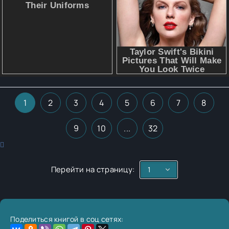
1
2
3
4
5
6
7
8
9
10
...
32
Перейти на страницу:
Поделиться книгой в соц сетях: