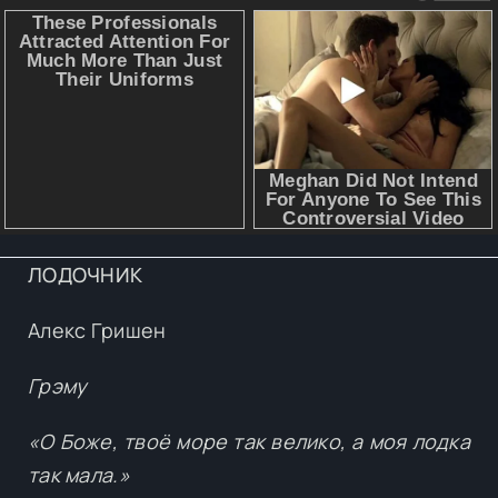
ЛОДОЧНИК
Алекс Гришен
Грэму
«О Боже, твоё море так велико, а моя лодка
так мала.»