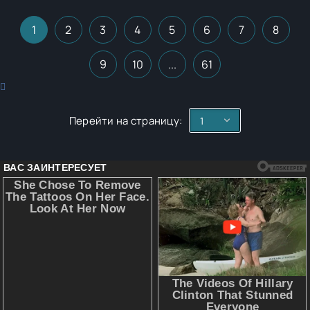
1
2
3
4
5
6
7
8
9
10
...
61
Перейти на страницу: