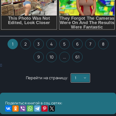
1
2
3
4
5
6
7
8
9
10
...
61
Перейти на страницу:
Поделиться книгой в соц сетях: