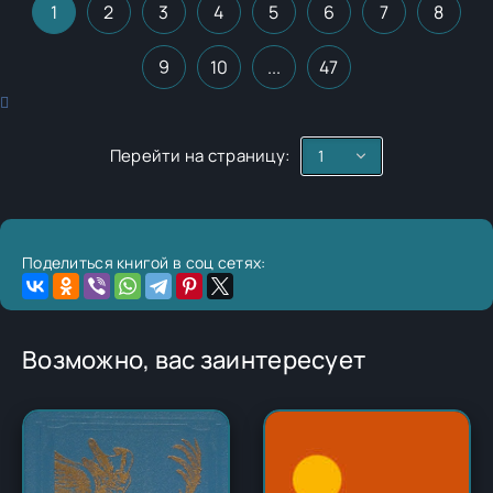
1
2
3
4
5
6
7
8
9
10
...
47
Перейти на страницу:
Поделиться книгой в соц сетях:
Возможно, вас заинтересует