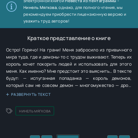
электронной книгой
Невеста из пентаграммы -
Нинель Мягкова
, однако, для полного чтения, мы
рекомендуем приобрести лицензионную версию и
уважить труд авторов!
Краткое представление о книге
Остро! Горячо! На грани! Меня забросило из привычного
мира туда, где и демоны-то с трудом выживают. Теперь их
король хочет покорить людей и использовать для этого
меня. Как именно? Мне предстоит это выяснить… В тексте
будут: — испуганная попаданка — король демонов,
который сам не совсем демон — многомужество — дроу,
оборотни, люди и много кто еще — кругом враги и некуда
РАЗВЕРНУТЬ ТЕКСТ
податься
НИНЕЛЬ МЯГКОВА