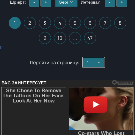
Шрифт:
-
+
Интервал:
-
+
1
2
3
4
5
6
7
8
9
10
...
47
Перейти на страницу: