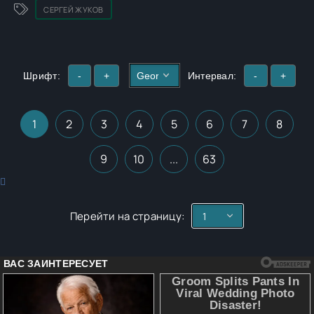
СЕРГЕЙ ЖУКОВ
Шрифт:
-
+
Интервал:
-
+
1
2
3
4
5
6
7
8
9
10
...
63
Перейти на страницу: