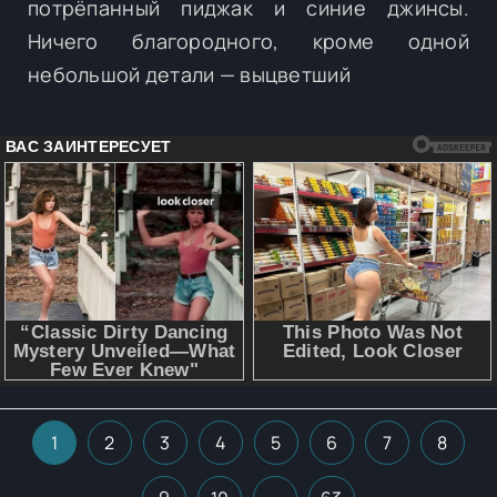
потрёпанный пиджак и синие джинсы.
Ничего благородного, кроме одной
небольшой детали — выцветший
1
2
3
4
5
6
7
8