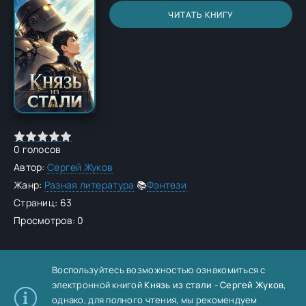
ЧИТАТЬ КНИГУ
0
голосов
Автор:
Сергей Жуков
Жанр:
Разная литература
📚
Фэнтези
Страниц: 63
Просмотров: 0
Воспользуйтесь возможностью ознакомиться с
электронной книгой
Князь из стали - Сергей Жуков
,
однако, для полного чтения, мы рекомендуем