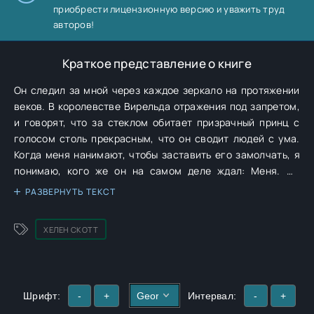
приобрести лицензионную версию и уважить труд
авторов!
Краткое представление о книге
Он следил за мной через каждое зеркало на протяжении
веков. В королевстве Вирельда отражения под запретом,
и говорят, что за стеклом обитает призрачный принц с
голосом столь прекрасным, что он сводит людей с ума.
Когда меня нанимают, чтобы заставить его замолчать, я
понимаю, кого же он на самом деле ждал: Меня. Он
говорит, что мы были возлюбленными до того, как я
РАЗВЕРНУТЬ ТЕКСТ
принесла в жертву свои воспоминания, чтобы спасти его.
Что серебряная магия, горящая в моих венах,
ХЕЛЕН СКОТТ
принадлежит ему. Нам. Я ничего из этого не помню. Но
когда он учит меня ходить между мирами, когда его
прикосновение пробуждает во мне силы, которые я не в
силах контролировать, когда он смотрит на меня так,
Шрифт:
-
+
Интервал:
-
+
словно я — целая вселенная для него… я начинаю