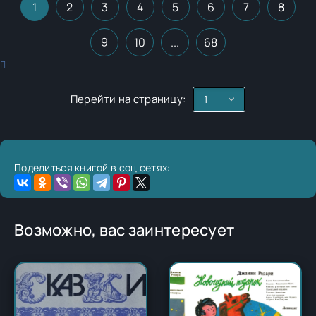
1
2
3
4
5
6
7
8
9
10
...
68
Перейти на страницу:
Поделиться книгой в соц сетях:
Возможно, вас заинтересует