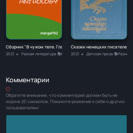
Сборник "В чужом теле. Глава 1" - Ричард Карл Лаймон
Сказки немецких писателей -
2021
Разная литература 📚Классика
2021
Детская проза 📚Разная 
Комментарии
Обратите внимание, что комментарий должен быть не
короче 20 символов. Покажите уважение к себе и другим
пользователям!