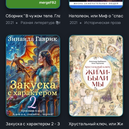
Сборник "В чужом теле. Глава 1" - Ричард Карл Лаймон
Наполеон, или Миф о "спасит
2021
Разная литература 📚Классика
2021
Историческая проза
Закуска с характером 2 - Зинаида Владимировна Гаврик
Хрустальный ключ, или Жили