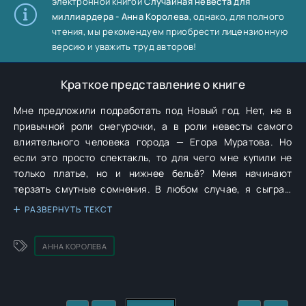
электронной книгой
Случайная невеста для
миллиардера - Анна Королева
, однако, для полного
чтения, мы рекомендуем приобрести лицензионную
версию и уважить труд авторов!
Краткое представление о книге
Мне предложили подработать под Новый год. Нет, не в
привычной роли снегурочки, а в роли невесты самого
влиятельного человека города — Егора Муратова. Но
если это просто спектакль, то для чего мне купили не
только платье, но и нижнее бельё? Меня начинают
терзать смутные сомнения. В любом случае, я сыграю
невесту так, что эту свадьбу запомнят и гости, и сам
РАЗВЕРНУТЬ ТЕКСТ
Муратов на всю свою жизнь.
АННА КОРОЛЕВА