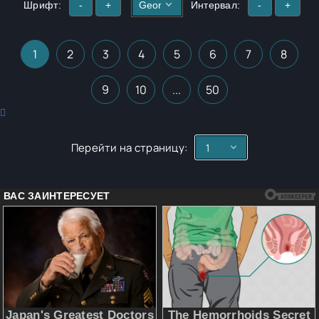
Шрифт:
-
+
Интервал:
-
+
1
2
3
4
5
6
7
8
9
10
...
50
Перейти на страницу: