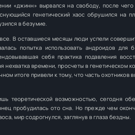
ении «джинн» вырвался на свободу, после чего
снующийся генетический хаос обрушился на пл
узился в безумие.
 все. В оставшиеся месяцы люди успели соверши
залась попытка использовать андроидов для 
ендовывавшая себя практика подавления восс
ая нехватка времени, просчеты в генетическом ко
ном итоге привели к тому, что часть охотников в
ишь теоретической возможностью, сегодня об
онец пробудилась ото сна. Но прежде чем окон
оса, мир содрогнулся, заглянув в глаза бездны.