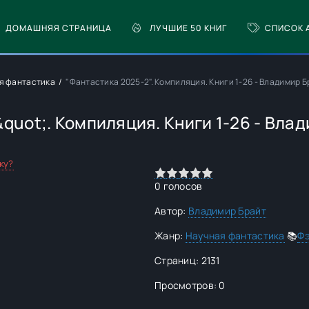
ДОМАШНЯЯ СТРАНИЦА
ЛУЧШИЕ 50 КНИГ
СПИСОК 
я фантастика
"Фантастика 2025-2". Компиляция. Книги 1-26 - Владимир Б
quot;. Компиляция. Книги 1-26 - Вла
ку?
0
1
2
3
4
5
0
голосов
Автор:
Владимир Брайт
Жанр:
Научная фантастика
📚
Фэ
Страниц: 2131
Просмотров: 0