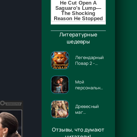
Литературные
шедевры
Легендарный
Повар 2 -
Гриша
Гремлинов
Мой
персональный
Люцифер -
Энже Граф
Древесный
маг
Орловского
княжества 14
Отзывы, что думают
- Игорь
Павлов
читатели!