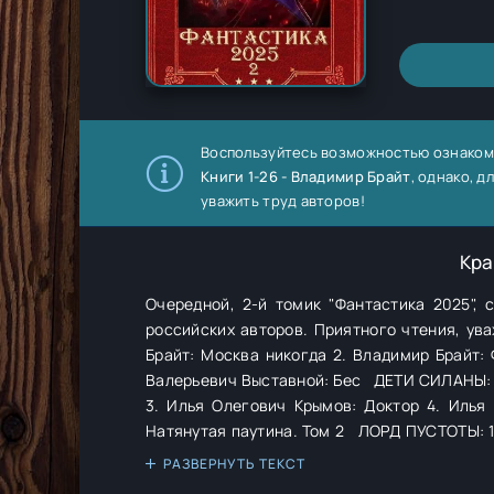
Воспользуйтесь возможностью ознаком
Книги 1-26 - Владимир Брайт
, однако, 
уважить труд авторов!
Кра
Очередной, 2-й томик "Фантастика 2025",
российских авторов. Приятного чтения, уважаемый читатель! Содержание: МОСК
Брайт: Москва никогда 2. Владимир Брайт: Фантомная боль 3. Владислав Валерьевич Выставной: Злой 4. Владислав
Валерьевич Выставной: Бес ДЕТИ СИЛАНЫ: 1. Илья Олегович Крымов: Паук из Башни 2. Илья Олегович Крымов: Маска
3. Илья Олегович Крымов: Доктор 4. Илья Олегович Крымов: Натянутая паутина. Том 1 5. Илья Олегович Крымов:
Натянутая паутина. Том 2 ЛОРД ПУСТОТЫ: 1. Дмитрий Дроздов: Возвращение Лорда 2. Дмитрий Дроздов: Возвышение
Лорда 3. Дмитрий Дроздов: Контроль Лорда 4. Дмитрий Дроздов: Борьба Лорда МЫ ОТ МИРА СЕГО: 1. Александр
РАЗВЕРНУТЬ ТЕКСТ
Михайлович Бруссуев: Не от мира сего 1 2. Александр Михайлович Бруссуев: Не от мира сего 2 3. Александ