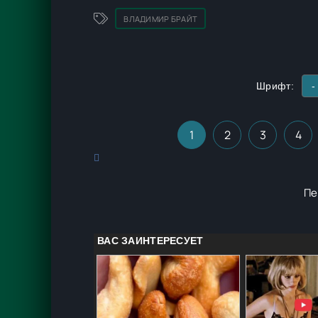
Михайлович Бруссуев: Не от мира сего-3 4. Александр Михайлович Бруссуев: Не от мира сего 4 О ЧЁМ МОЛЧАТ
ВЛАДИМИР БРАЙТ
МОГИЛЫ: 1. Михаил Злобин: Медиум 2. Михаил Злобин: Кукловод 3. Михаил Злобин: Я - Легион 4. Михаил Злобин:
Возмездие 5. Михаил Злобин: Древний 6. Михаил Злобин: Исход ПОСЛЕДНИЙ ПРИЖОК: 1. Фёдор Иванович Быханов:
Шрифт:
-
1
2
3
4
Пе