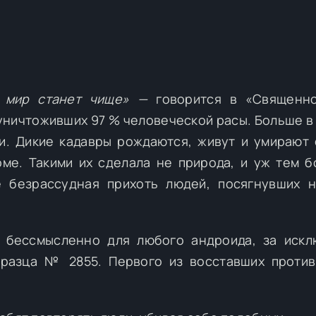
, мир станет чище» —
говорится в «Священно
 уничтоживших 97 % человеческой расы. Больше в
ги. Дикие кадавры рождаются, живут и умирают 
ме. Такими их сделала не природа, и уж тем б
 безрассудная прихоть людей, посягнувших 
о бессмысленно для любого андроида, за иск
разца № 2855. Первого из восставших против