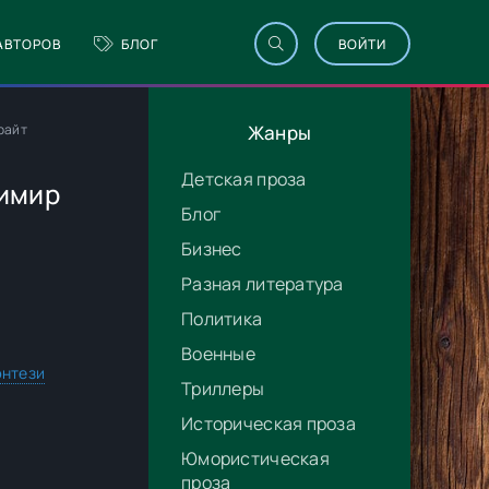
АВТОРОВ
БЛОГ
ВОЙТИ
райт
Жанры
Детская проза
димир
Блог
Бизнес
Разная литература
Политика
Военные
нтези
Триллеры
Историческая проза
Юмористическая
проза