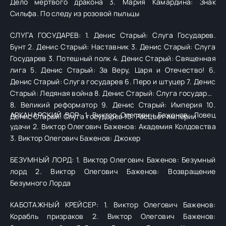
Дело мертвого дракона 3. Мария Камардина: Знак
Сильфа. По следу из розовой пыльцы
СЛУГА ГОСУДАРЕВ: 1. Денис Старый: Слуга Государев.
Бунт 2. Денис Старый: Наставник 3. Денис Старый: Слуга
Государев 3. Потешный полк 4. Денис Старый: Священная
лига 5. Денис Старый: За Веру, Царя и Отечество! 6.
Денис Старый: Слуга государев 6. Перо и штуцер 7. Денис
Старый: Ледяная война 8. Денис Старый: Слуга государев
8. Великий реформатор 9. Денис Старый: Империя 10.
АРКАНАРСКИЙ ВОР: 1. Виктор Олегович Баженов: Ловец
Денис Старый: Слуга государев 10. Расцвет империи
удачи 2. Виктор Олегович Баженов: Академия Колдовства
3. Виктор Олегович Баженов: Джокер
БЕЗУМНЫЙ ЛОРД: 1. Виктор Олегович Баженов: Безумный
лорд 2. Виктор Олегович Баженов: Возвращение
Безумного Лорда
КАБОТАЖНЫЙ КРЕЙСЕР: 1. Виктор Олегович Баженов:
Корабль призраков 2. Виктор Олегович Баженов: