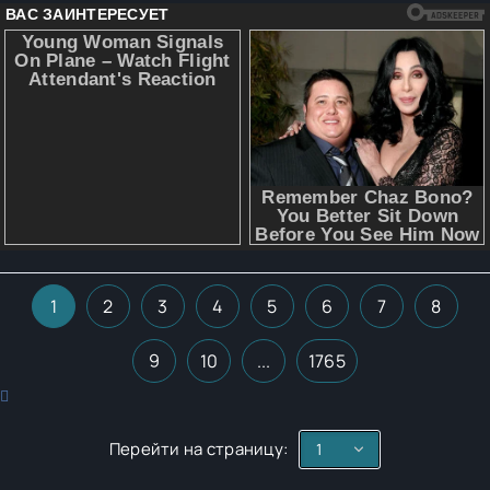
1
2
3
4
5
6
7
8
9
10
...
1765
Перейти на страницу: